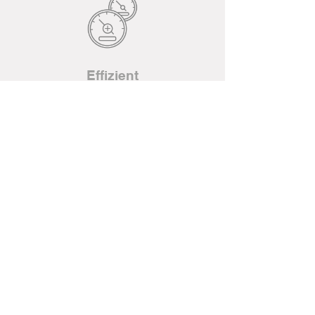
Effizient
ETY DESIGN FOLIERT IHR FAHRZEUG.
LEUCHTEN - SCHEIBENTÖNUNG
STEINSCHLAGSCHUTZFOLIERUNG
FLACHGLASFOLIERUNG
FAHRZEUGFOLIERUNG
MEHR INFORMATIONEN