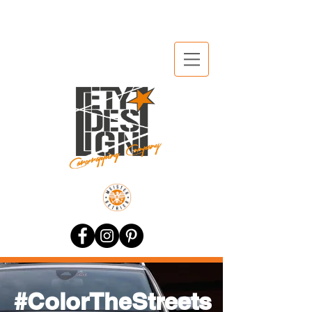
#ColorTheStreets