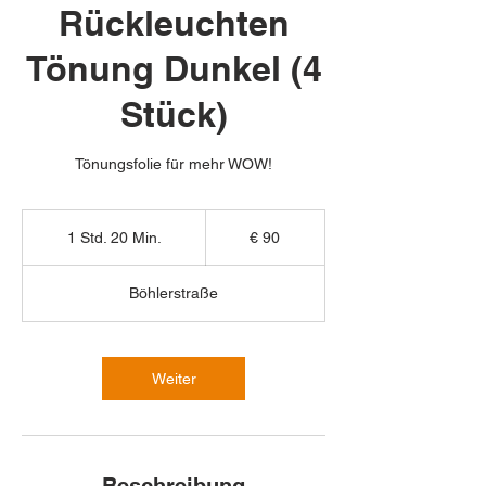
Rückleuchten
Tönung Dunkel (4
Stück)
Tönungsfolie für mehr WOW!
90
Euro
1 Std. 20 Min.
1
€ 90
S
t
Böhlerstraße
d
2
0
M
Weiter
i
n
.