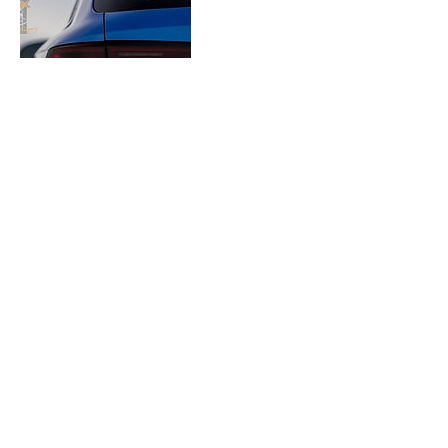
Kontaktangaben
Böhlerstraße 3, 8794 Vordernberg,
Österreich
etydesign@gmail.com